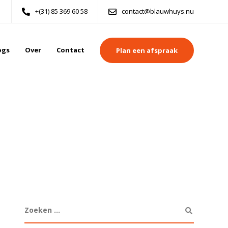
+(31) 85 369 60 58
contact@blauwhuys.nu
ogs
Over
Contact
Plan een afspraak