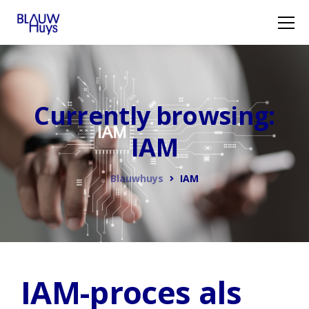
Currently browsing:
IAM
Blauwhuys
IAM
IAM-proces als