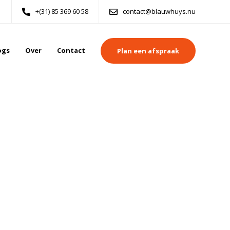
+(31) 85 369 60 58
contact@blauwhuys.nu
ogs
Over
Contact
Plan een afspraak